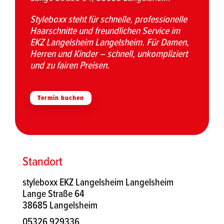
Styleboxx steht für schnelle, professionelle
Haarschnitte und freundlichen Service im
EKZ Langelsheim Langelsheim. Für Damen,
Herren und Kinder – schnell, unkompliziert
und zu fairen Preisen.
Termin buchen
Standort
styleboxx EKZ Langelsheim Langelsheim
Lange Straße 64
38685 Langelsheim
05326 929336