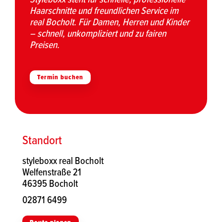
Haarschnitte und freundlichen Service im
real Bocholt. Für Damen, Herren und Kinder
– schnell, unkompliziert und zu fairen
Preisen.
Termin buchen
Standort
styleboxx real Bocholt
Welfenstraße 21
46395 Bocholt
02871 6499