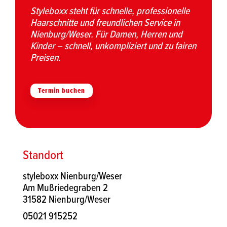
Styleboxx steht für schnelle, professionelle
Haarschnitte und freundlichen Service in
Nienburg/Weser. Für Damen, Herren und
Kinder – schnell, unkompliziert und zu fairen
Preisen.
Termin buchen
Standort
styleboxx Nienburg/Weser
Am Mußriedegraben 2
31582 Nienburg/Weser
05021 915252